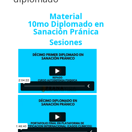
Material
10mo Diplomado en
Sanación Pránica
Sesiones