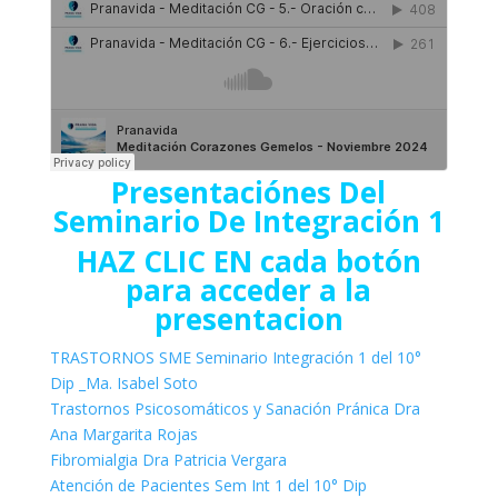
Presentaciónes Del
Seminario De Integración 1
HAZ CLIC EN cada botón
para acceder a la
presentacion
TRASTORNOS SME Seminario Integración 1 del 10°
Dip _Ma. Isabel Soto
Trastornos Psicosomáticos y Sanación Pránica Dra
Ana Margarita Rojas
Fibromialgia Dra Patricia Vergara
Atención de Pacientes Sem Int 1 del 10° Dip