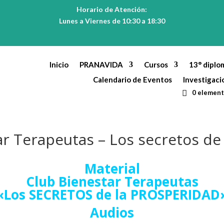
Horario de Atención:
Lunes a Viernes de 10:30 a 18:30
Inicio
PRANAVIDA
Cursos
13° diplo
Calendario de Eventos
Investigaci
0 elemen
ar Terapeutas – Los secretos d
Material
Club Bienestar Terapeutas
«Los SECRETOS de la PROSPERIDAD
Audios