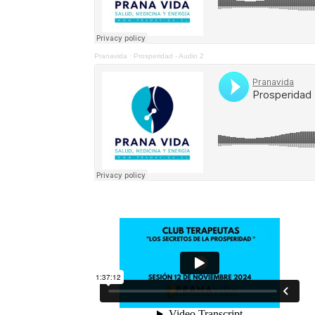
Pranavida
·
Prosperidad - Audio 2