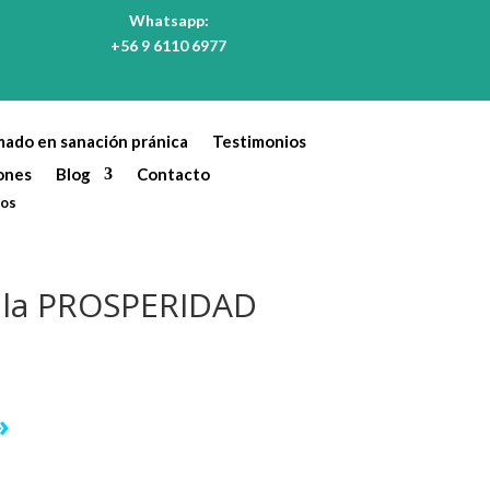
Whatsapp:
+56 9 6110 6977
mado en sanación pránica
Testimonios
ones
Blog
Contacto
tos
e la PROSPERIDAD
»