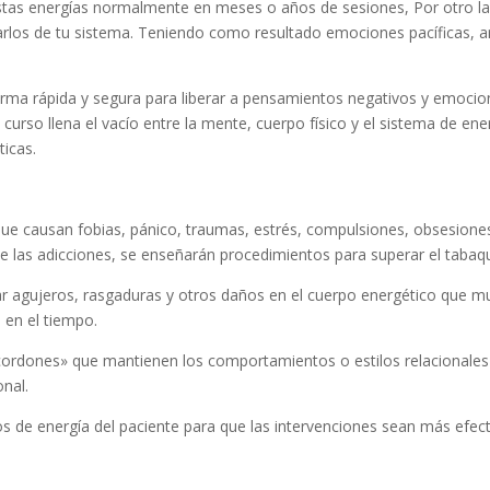
ra estas energías normalmente en meses o años de sesiones, Por otro 
arlos de tu sistema. Teniendo como resultado emociones pacíficas, a
forma rápida y segura para liberar a pensamientos negativos y emoci
e curso llena el vacío entre la mente, cuerpo físico y el sistema de 
ticas.
que causan fobias, pánico, traumas, estrés, compulsiones, obsesione
 de las adicciones, se enseñarán procedimientos para superar el taba
r agujeros, rasgaduras y otros daños en el cuerpo energético que m
 en el tiempo.
cordones» que mantienen los comportamientos o estilos relacionales
onal.
s de energía del paciente para que las intervenciones sean más efec