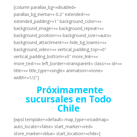
[column parallax_bg=»disabled»
parallax_bg_inertia=»-0.2″ extended=»»
extended_padding=»1″ background_color=»»
background_image=»» background_repeat=»»
background_position=»» background_size=»auto»
background_attachment=»» hide_bg_lowres=»»
background_video=»» vertical_padding_top=»0″
vertical_padding_bottom=»0″ more_link=»»
more_text=»» left_border=»transparent» class=»» id=»»
title=»» title_type=»single» animation=»none»
width=»1/2″]
Próximamente
sucursales en Todo
Chile
[wpsl template=»default» map_type=»roadmap»
auto_locate=»false» start_marker=»red»
store_marker=»blue» start_location=»chile»]