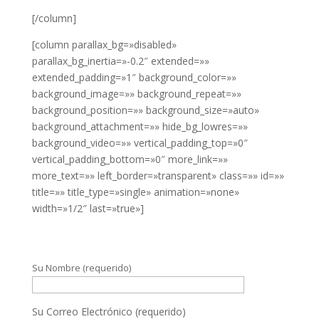
[/column]
[column parallax_bg=»disabled»
parallax_bg_inertia=»-0.2″ extended=»»
extended_padding=»1″ background_color=»»
background_image=»» background_repeat=»»
background_position=»» background_size=»auto»
background_attachment=»» hide_bg_lowres=»»
background_video=»» vertical_padding_top=»0″
vertical_padding_bottom=»0″ more_link=»»
more_text=»» left_border=»transparent» class=»» id=»»
title=»» title_type=»single» animation=»none»
width=»1/2″ last=»true»]
Su Nombre (requerido)
Su Correo Electrónico (requerido)