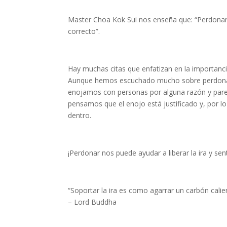
Master Choa Kok Sui nos enseña que: “Perdonar n
correcto”.
Hay muchas citas que enfatizan en la importanc
Aunque hemos escuchado mucho sobre perdonar 
enojamos con personas por alguna razón y parec
pensamos que el enojo está justificado y, por l
dentro.
¡Perdonar nos puede ayudar a liberar la ira y sent
“Soportar la ira es como agarrar un carbón calie
– Lord Buddha