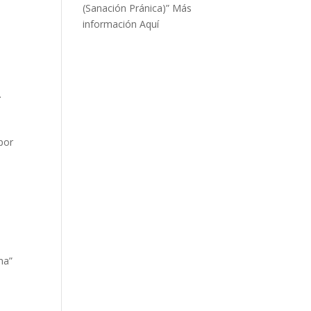
(Sanación Pránica)”
Más
información Aquí
.
por
ma”