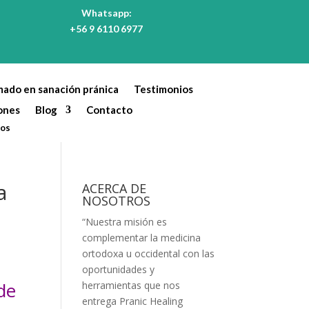
Whatsapp:
+56 9 6110 6977
mado en sanación pránica
Testimonios
ones
Blog
Contacto
tos
a
ACERCA DE
NOSOTROS
“Nuestra misión es
complementar la medicina
ortodoxa u occidental con las
oportunidades y
de
herramientas que nos
entrega Pranic Healing