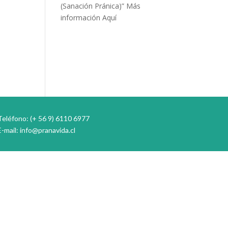
(Sanación Pránica)”
Más
información Aquí
Teléfono: (+ 56 9) 6110 6977
E-mail:
info@pranavida.cl