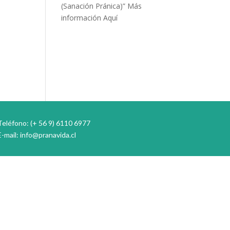
(Sanación Pránica)”
Más
información Aquí
Teléfono: (+ 56 9) 6110 6977
E-mail:
info@pranavida.cl