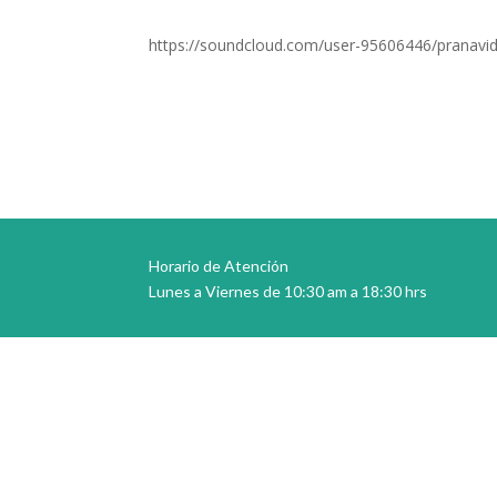
https://soundcloud.com/user-95606446/pranavid
Horario de Atención
Lunes a Viernes de 10:30 am a 18:30 hrs